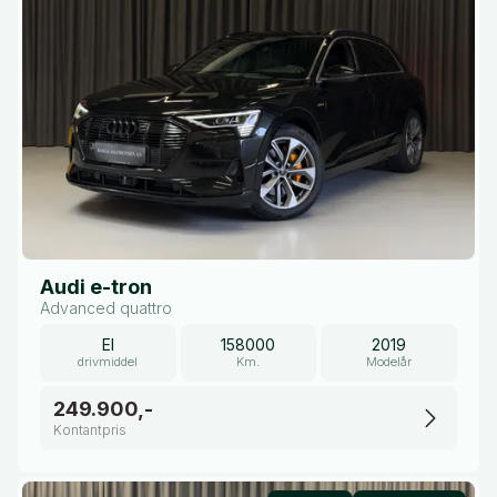
Audi e-tron
Advanced quattro
El
158000
2019
drivmiddel
Km.
Modelår
249.900,-
Kontantpris