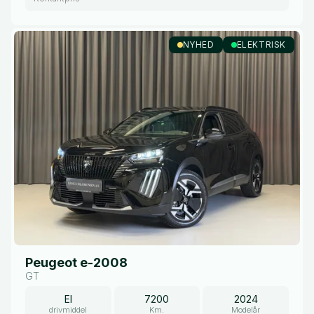
NYHED
ELEKTRISK
Peugeot e-2008
GT
El
7200
2024
drivmiddel
Km.
Modelår