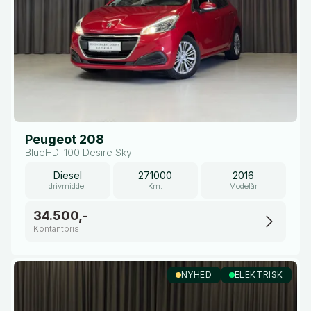
Peugeot 208
BlueHDi 100 Desire Sky
Diesel
271000
2016
drivmiddel
Km.
Modelår
34.500,-
Kontantpris
NYHED
ELEKTRISK