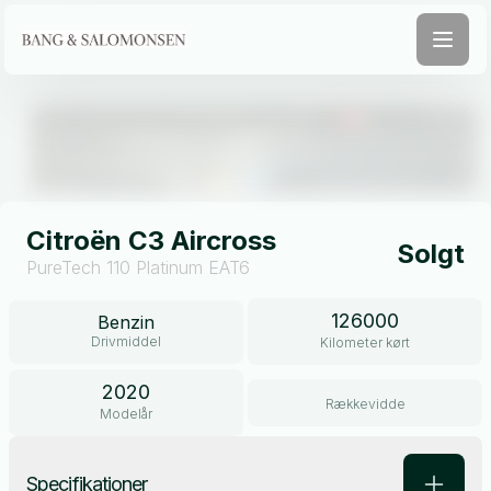
Åben galleri
Citroën C3 Aircross
Solgt
PureTech 110 Platinum EAT6
126000
Benzin
Drivmiddel
Kilometer kørt
2020
Rækkevidde
Modelår
Specifikationer