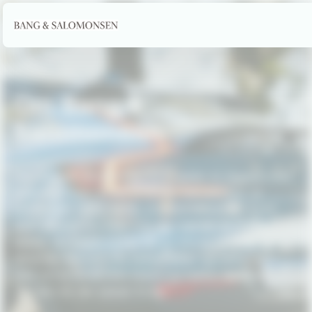
Om
Bang
&
Salomonsen
Hos Bang & Salomonsen ApS møder du et team med
tilsammen over 30 års erfaring i bilbranchen. Vi
kombinerer faglig dybde, praktisk ekspertise og en
ægte passion for biler – og det mærker du fra det
øjeblik, du træder ind ad døren. For os handler
bilhandel ikke kun om hestekræfter og udstyrslister,
men om at forstå dine behov og hjælpe dig sikkert på
vej i den bil, der passer til dig.