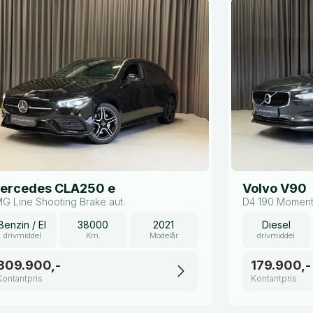
ercedes CLA250 e
Volvo V90
G Line Shooting Brake aut.
D4 190 Moment
Benzin / El
38000
2021
Diesel
drivmiddel
Km.
Modelår
drivmiddel
309.900,-
179.900,-
Kontantpris
Kontantpris