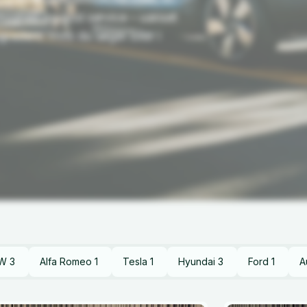
, tryghed og god service – uanset
pgradere. Hvis du søger biler i
W
3
Alfa Romeo
1
Tesla
1
Hyundai
3
Ford
1
A