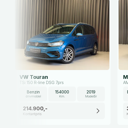
VW Touran
M
TSi 150 R-line DSG 7prs
AM
Benzin
154000
2019
drivmiddel
Km.
Modelår
214.900,-
Kontantpris