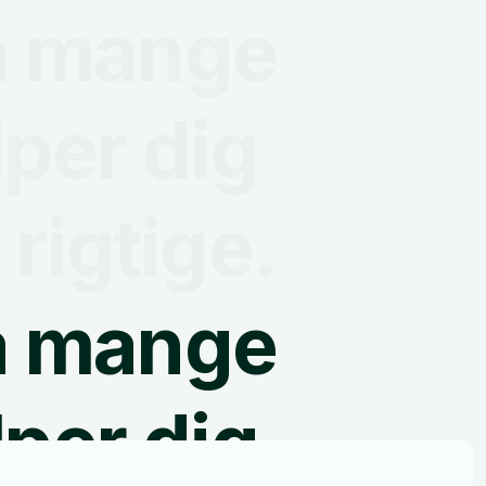
å mange
lper dig
rigtige.
å mange
lper dig