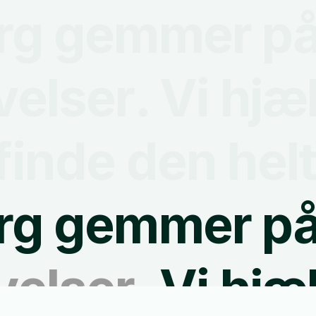
org gemmer p
velser
. Vi hjæ
finde den helt 
org gemmer p
velser
. Vi hjæ