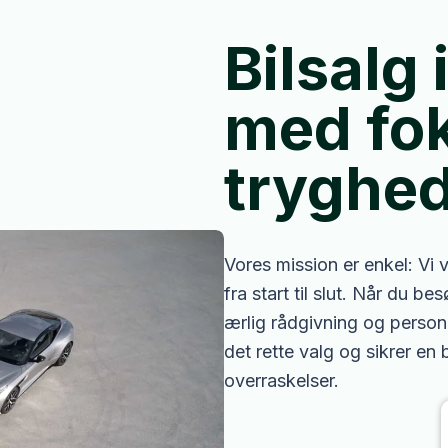
finde den helt 
Bilsalg
med
fo
tryghe
Vores mission er enkel: Vi 
fra start til slut. Når du 
ærlig rådgivning og personlig
det rette valg og sikrer en
overraskelser.