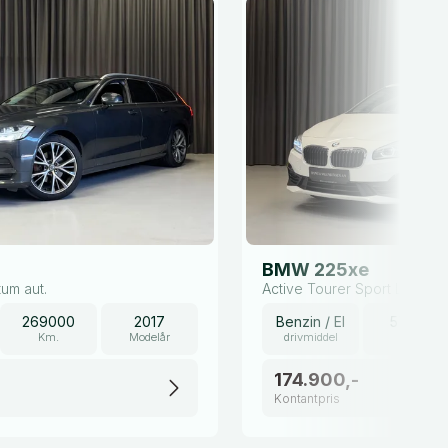
BMW 225xe
um aut.
Active Tourer Sport Line aut
269000
2017
Benzin / El
57000
Km.
Modelår
drivmiddel
Km.
174.900,-
Kontantpris