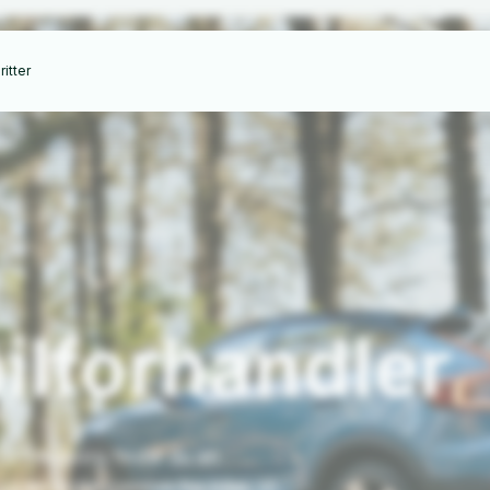
itter
ilforhandler
 Silkeborg finder du en
og en ægte passion for biler. Vi