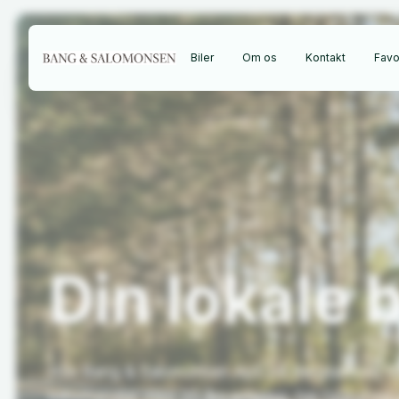
Biler
Om os
Kontakt
Favor
Din
lokale
b
Hos Bang & Salomonsen ApS på Bergsøesvej 1D i
bilforhandler med 30 års erfaring, høj faglighed 