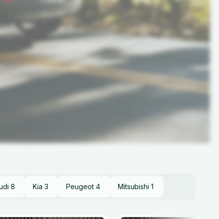
udi
8
Kia
3
Peugeot
4
Mitsubishi
1