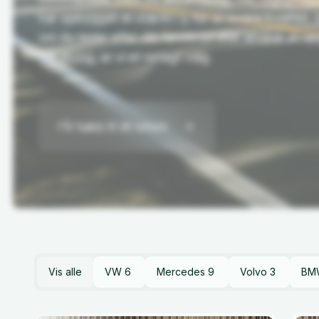
har opbygget et stærkt ry for at levere kvalitet
om du leder efter din første bil eller ønsker at o
Silkeborg, er vi et oplagt valg.
Få hjælp til dit bilkøb
Vis alle
VW
6
Mercedes
9
Volvo
3
BM