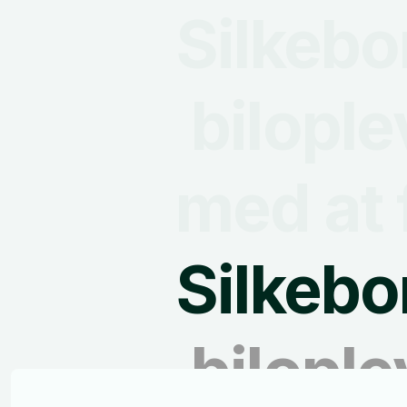
Silkeb
bilople
med at 
Silkeb
bilople