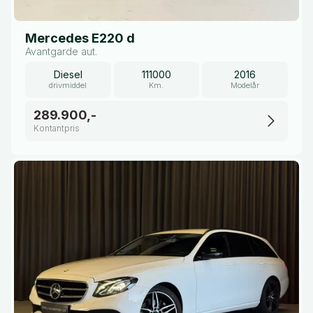
Mercedes E220 d
Avantgarde aut.
Diesel
111000
2016
drivmiddel
Km.
Modelår
289.900,-
Kontantpris