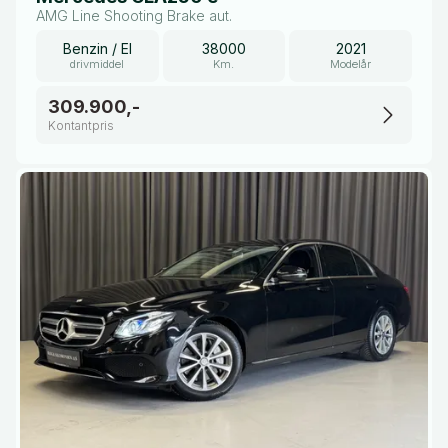
AMG Line Shooting Brake aut.
Benzin / El
38000
2021
drivmiddel
Km.
Modelår
309.900,-
Kontantpris