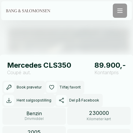
Åben galleri
Mercedes CLS350
89.900,-
Coupé aut.
Kontantpris
Book prøvetur
Tilføj favorit
Hent salgsopstilling
Del på Facebook
230000
Benzin
Drivmiddel
Kilometer kørt
2005