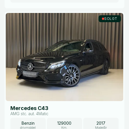
SOLGT
Mercedes C43
AMG stc. aut. 4Matic
Benzin
129000
2017
drivmiddel
Km.
Modelår