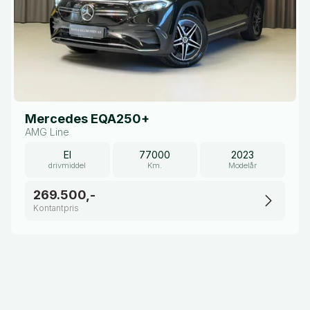
Mercedes EQA250+
AMG Line
El
77000
2023
drivmiddel
Km.
Modelår
269.500,-
Kontantpris