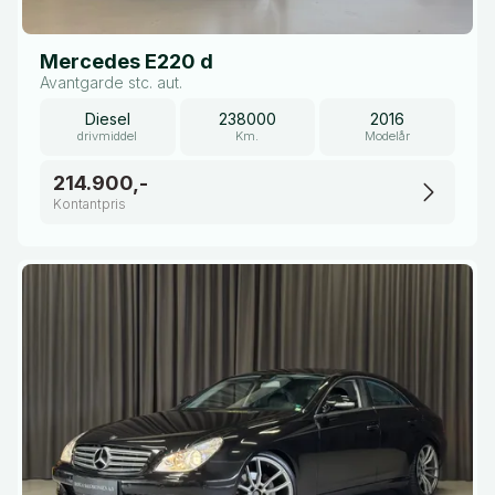
Mercedes E220 d
Avantgarde stc. aut.
Diesel
238000
2016
drivmiddel
Km.
Modelår
214.900,-
Kontantpris