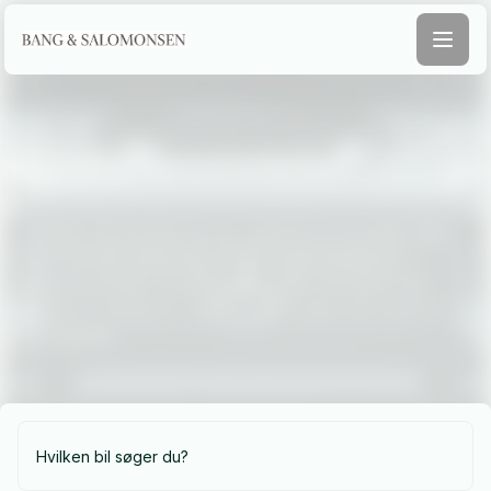
Find
drømmebilen
Find din drømmebil hos os, uanset om du søger fart,
komfort eller økonomi. Vores brede udvalg og
ekspertise sikrer, at du kører herfra med den helt
rigtige bil. Besøg os i dag og lad os gøre din drøm til
virkelighed!