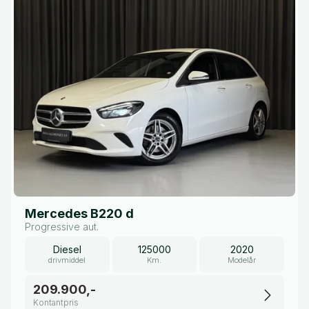
Mercedes B220 d
Progressive aut.
Diesel
125000
2020
drivmiddel
Km.
Modelår
209.900,-
Kontantpris