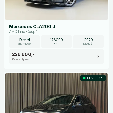
Mercedes CLA200 d
AMG Line Coupé aut.
Diesel
176000
2020
drivmiddel
Km.
Modelår
229.900,-
Kontantpris
ELEKTRISK