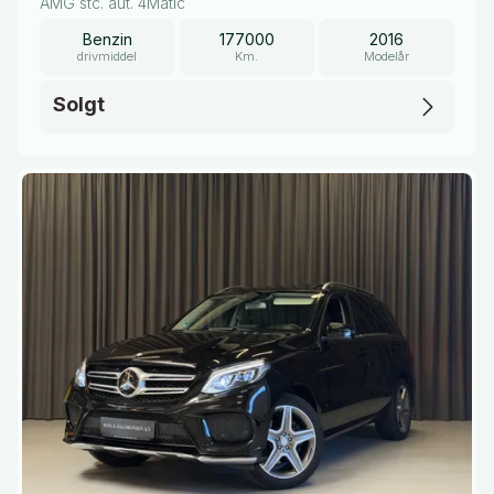
AMG stc. aut. 4Matic
Benzin
177000
2016
drivmiddel
Km.
Modelår
Solgt