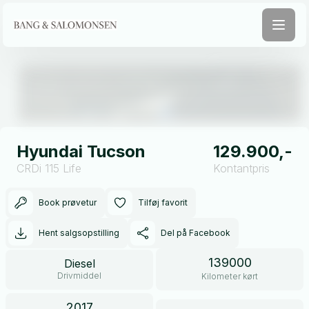
Åben galleri
Hyundai Tucson
129.900,-
CRDi 115 Life
Kontantpris
Book prøvetur
Tilføj favorit
Hent salgsopstilling
Del på Facebook
139000
Diesel
Drivmiddel
Kilometer kørt
2017