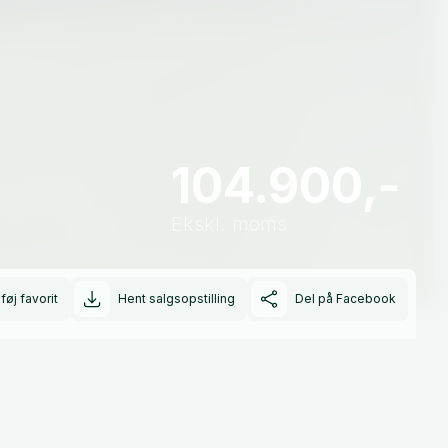
104.900,-
Ekskl. moms
lføj favorit
Hent salgsopstilling
Del på Facebook
Rækkevidde