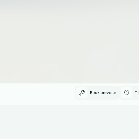
Book prøvetur
Ti
164000
2016
Kilometer kørt
Modelår