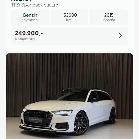
TFSi Sportback quattro
Benzin
153000
2015
drivmiddel
Km.
Modelår
249.900,-
Kontantpris