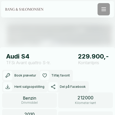
Åben galleri
Audi S4
229.900,-
TFSi Avant quattro S-tr.
Kontantpris
Book prøvetur
Tilføj favorit
Hent salgsopstilling
Del på Facebook
212000
Benzin
Drivmiddel
Kilometer kørt
2010