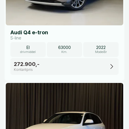
Audi Q4 e-tron
S-line
El
63000
2022
drivmiddel
Km.
Modelår
272.900,-
Kontantpris