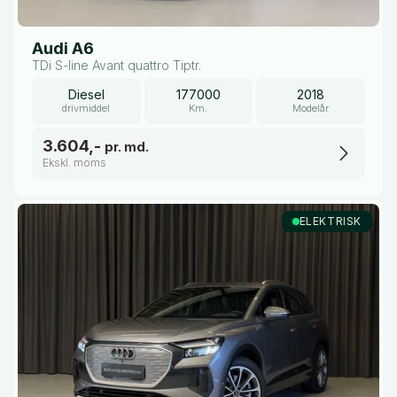
Audi A6
TDi S-line Avant quattro Tiptr.
Diesel
177000
2018
drivmiddel
Km.
Modelår
3.604,-
pr. md.
Ekskl. moms
ELEKTRISK