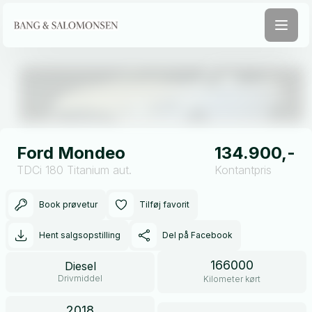
Åben galleri
Ford Mondeo
134.900,-
TDCi 180 Titanium aut.
Kontantpris
Book prøvetur
Tilføj favorit
Hent salgsopstilling
Del på Facebook
166000
Diesel
Drivmiddel
Kilometer kørt
2018