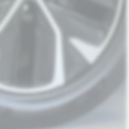
Solgt
490