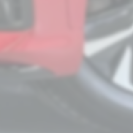
159000
2021