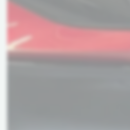
Kia
Kia EV6
Long Range Performance GT-Line AWD
El