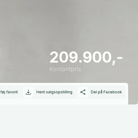
209.900,-
Kontantpris
lføj favorit
Hent salgsopstilling
Del på Facebook
Rækkevidde