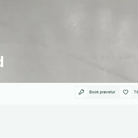
d
Book prøvetur
Ti
125000
2020
Kilometer kørt
Modelår