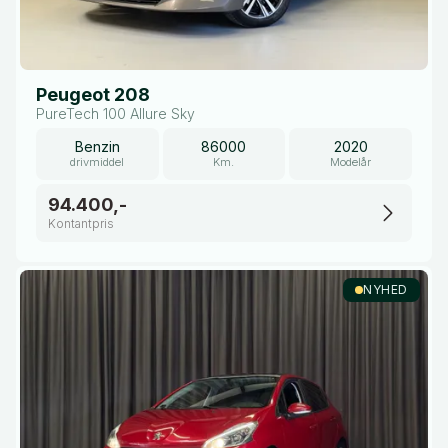
Peugeot 208
PureTech 100 Allure Sky
Benzin
86000
2020
drivmiddel
Km.
Modelår
94.400,-
Kontantpris
NYHED