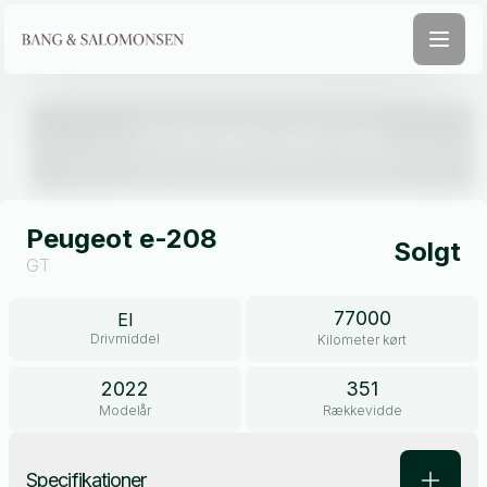
Åben galleri
Peugeot e-208
Solgt
GT
77000
El
Drivmiddel
Kilometer kørt
2022
351
Modelår
Rækkevidde
Specifikationer