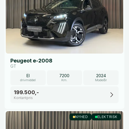
Peugeot e-2008
GT
El
7200
2024
drivmiddel
Km.
Modelår
199.500,-
Kontantpris
NYHED
ELEKTRISK