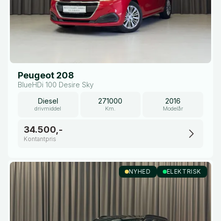
Peugeot 208
BlueHDi 100 Desire Sky
Diesel
271000
2016
drivmiddel
Km.
Modelår
34.500,-
Kontantpris
NYHED
ELEKTRISK