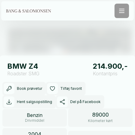
Åben galleri
BMW Z4
214.900,-
Roadster SMG
Kontantpris
Book prøvetur
Tilføj favorit
Hent salgsopstilling
Del på Facebook
89000
Benzin
Drivmiddel
Kilometer kørt
2004