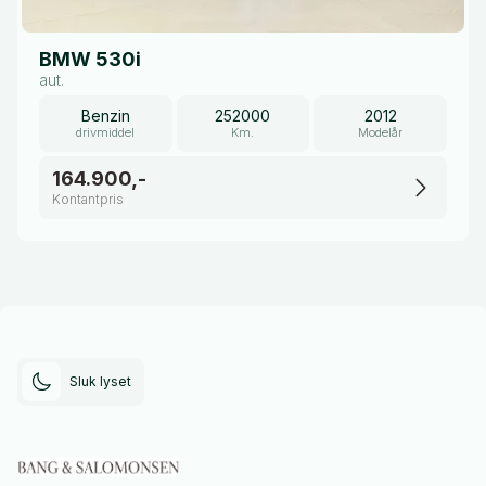
BMW 530i
aut.
Benzin
252000
2012
drivmiddel
Km.
Modelår
164.900,-
Kontantpris
Sluk lyset