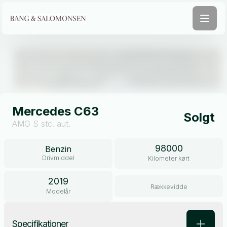
Åben galleri
Mercedes C63
Solgt
AMG S stc. aut.
98000
Benzin
Drivmiddel
Kilometer kørt
2019
Rækkevidde
Modelår
Specifikationer