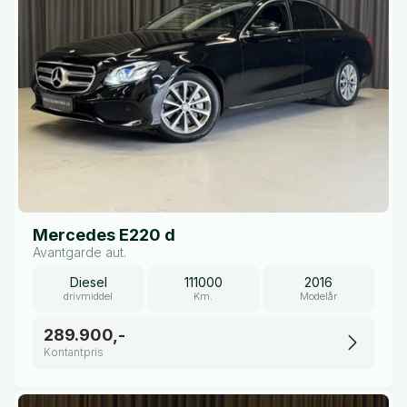
Mercedes E220 d
Avantgarde aut.
Diesel
111000
2016
drivmiddel
Km.
Modelår
289.900,-
Kontantpris