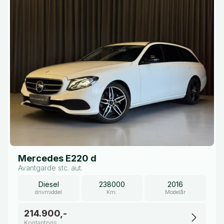
Mercedes E220 d
Avantgarde stc. aut.
Diesel
238000
2016
drivmiddel
Km.
Modelår
214.900,-
Kontantpris