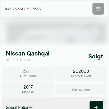
Åben galleri
Nissan Qashqai
Solgt
dCi 110 Tekna
202000
Diesel
Drivmiddel
Kilometer kørt
2017
Rækkevidde
Modelår
Specifikationer