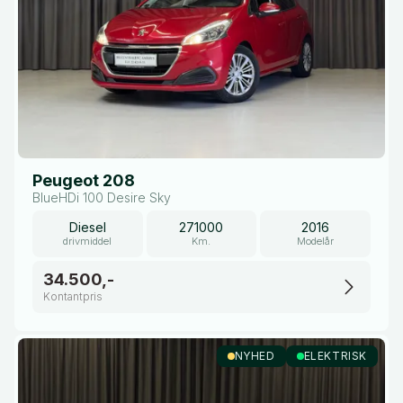
Peugeot 208
BlueHDi 100 Desire Sky
Diesel
271000
2016
drivmiddel
Km.
Modelår
34.500,-
Kontantpris
NYHED
ELEKTRISK