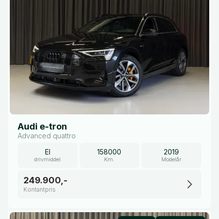
Audi e-tron
Advanced quattro
El
158000
2019
drivmiddel
Km.
Modelår
249.900,-
Kontantpris