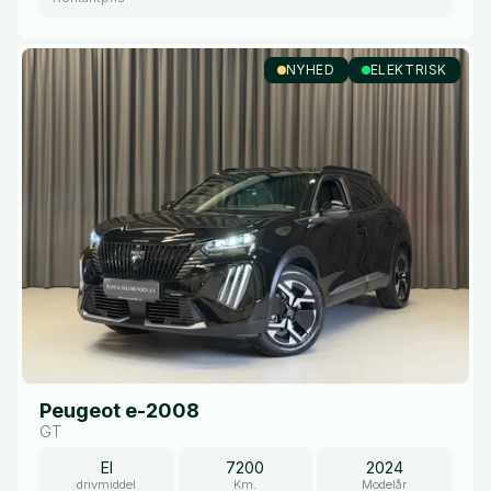
NYHED
ELEKTRISK
Peugeot e-2008
GT
El
7200
2024
drivmiddel
Km.
Modelår