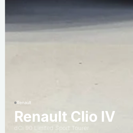
Renault
Renault Clio IV
dCi 90 Limited Sport Tourer