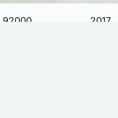
92000
2017
Kilometer kørt
Modelår