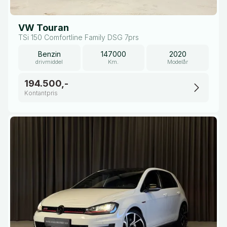
VW Touran
TSi 150 Comfortline Family DSG 7prs
Benzin
147000
2020
drivmiddel
Km.
Modelår
194.500,-
Kontantpris