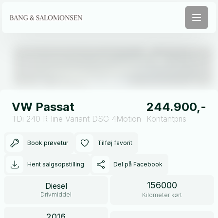
Åben galleri
VW Passat
244.900,-
TDi 240 R-line Variant DSG 4Motion
Kontantpris
Book prøvetur
Tilføj favorit
Hent salgsopstilling
Del på Facebook
156000
Diesel
Drivmiddel
Kilometer kørt
2016