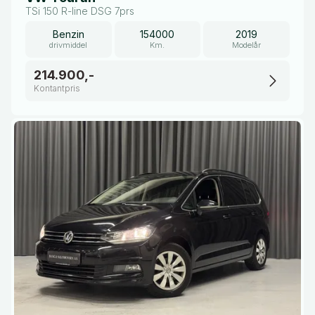
TSi 150 R-line DSG 7prs
Benzin
154000
2019
drivmiddel
Km.
Modelår
214.900,-
Kontantpris