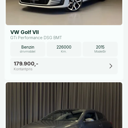
VW Golf VII
GTi Performance DSG BMT
Benzin
226000
2015
drivmiddel
Km.
Modelår
179.900,-
Kontantpris