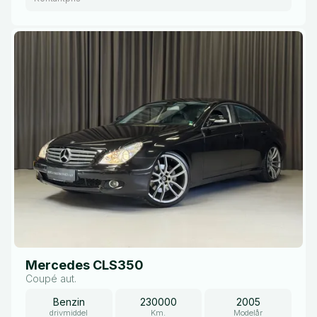
Mercedes CLS350
Coupé aut.
Benzin
230000
2005
drivmiddel
Km.
Modelår