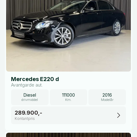
Mercedes E220 d
Avantgarde aut.
Diesel
111000
2016
drivmiddel
Km.
Modelår
289.900,-
Kontantpris