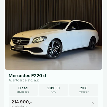
Mercedes E220 d
Avantgarde stc. aut.
Diesel
238000
2016
drivmiddel
Km.
Modelår
214.900,-
Kontantpris