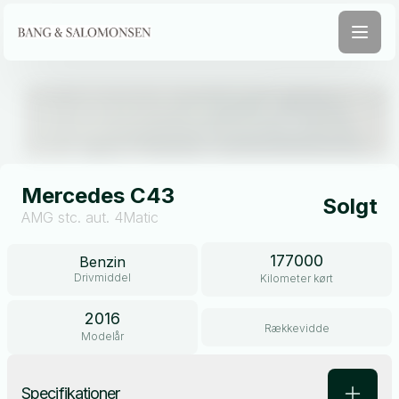
Åben galleri
Mercedes C43
Solgt
AMG stc. aut. 4Matic
177000
Benzin
Drivmiddel
Kilometer kørt
2016
Rækkevidde
Modelår
Specifikationer