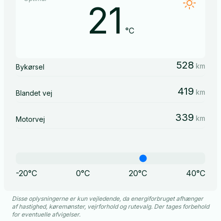
21
°C
528
km
Bykørsel
419
km
Blandet vej
339
km
Motorvej
-20°C
0°C
20°C
40°C
Disse oplysningerne er kun vejledende, da energiforbruget afhænger
af hastighed, køremønster, vejrforhold og rutevalg. Der tages forbehold
for eventuelle afvigelser.