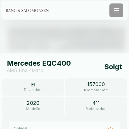
Åben galleri
Mercedes EQC400
Solgt
AMG Line 4Matic
157000
El
Drivmiddel
Kilometer kørt
2020
411
Modelår
Rækkevidde
Optimal