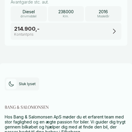
Avantgarde stc. aut.
Diesel
238000
2016
drivmiddel
Km.
Modelår
214.900,-
Kontantpris
Sluk lyset
Hos Bang & Salomonsen ApS møder du et erfarent team med
stor faglighed og en ægte passion for biler. Vi guider dig trygt
gennem bilkøbet og hjælper dig med at finde den bil, der
passer bedst til dine behov i Silkeborg.