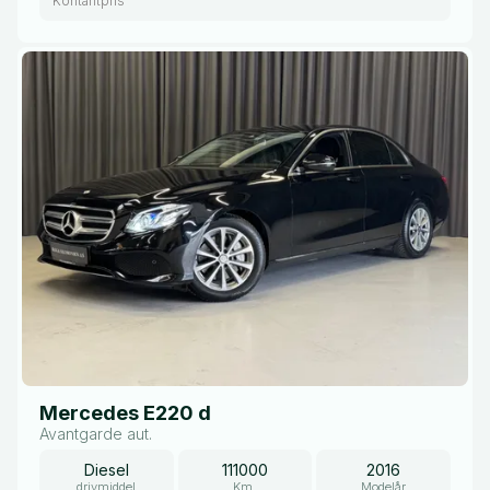
Kontantpris
Mercedes E220 d
Avantgarde aut.
Diesel
111000
2016
drivmiddel
Km.
Modelår